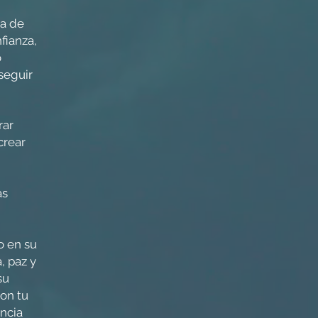
ma de
fianza,
o
seguir
rar
crear
as
o en su
, paz y
su
on tu
ncia