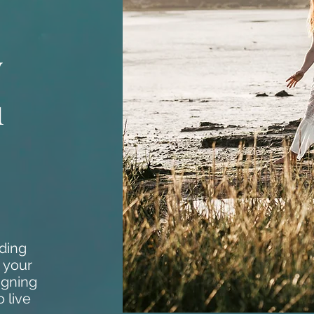
y
u
nding
 your
igning
o live