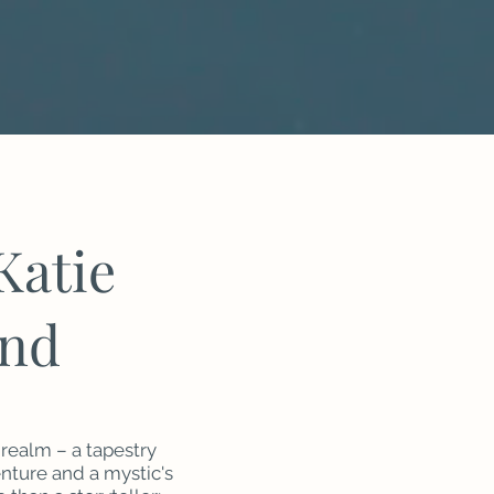
Katie
and
s realm – a tapestry
ture and a mystic's