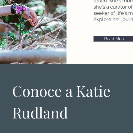
touch. She's more
she's a curator o
seeker of life's 
explore her jour
Read More
Conoce a Katie
Rudland