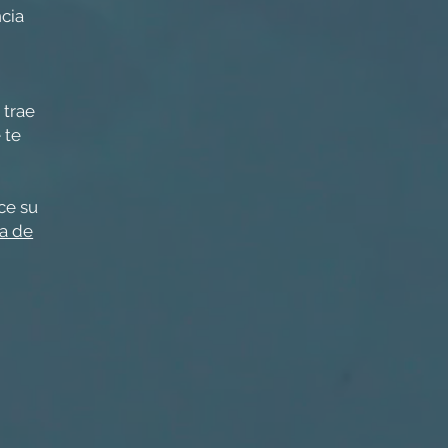
ncia
 trae
 te
ce su
da de