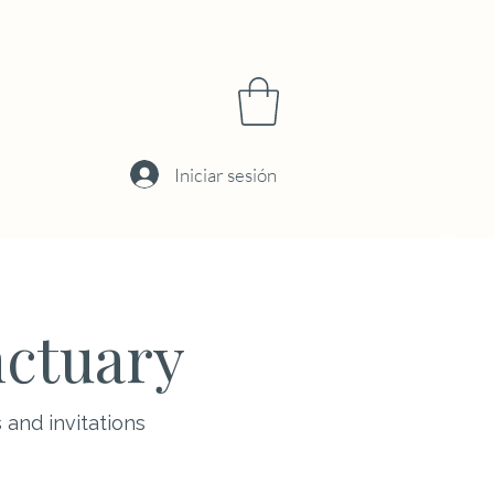
Iniciar sesión
nctuary
 and invitations