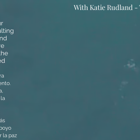
With Katie Rudland - 
ur
lting
and
ve
the
ed
ra
ento.
a,
 la
ás
apoyo
r la paz