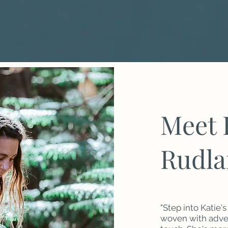
Meet 
Rudl
"Step into Katie'
woven with adven