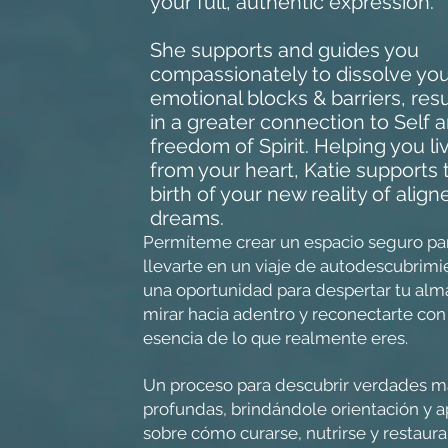
your full, authentic expression.
She supports and guides you
compassionately to dissolve yo
emotional blocks & barriers, resu
in a greater connection to Self 
freedom of Spirit. Helping you li
from your heart, Katie supports 
birth of your new reality of align
dreams.
Permíteme crear un espacio seguro pa
llevarte en un viaje de autodescubrimi
una oportunidad para despertar tu alm
mirar hacia adentro y reconectarte con
esencia de lo que realmente eres.
Un proceso para descubrir verdades m
profundas, brindándole orientación y 
sobre cómo curarse, nutrirse y restaura