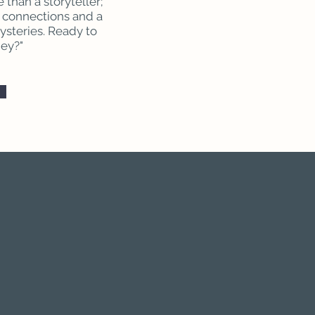
 than a storyteller;
f connections and a
mysteries. Ready to
ney?"